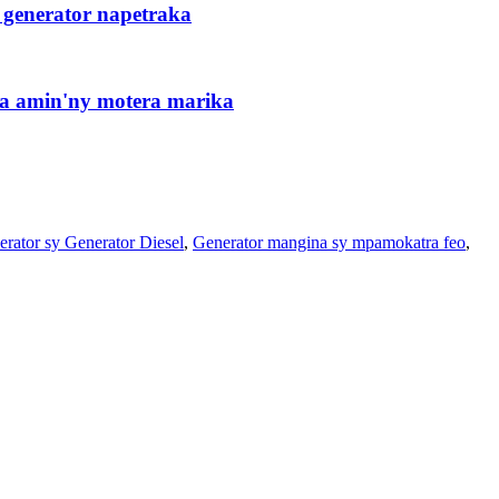
 generator napetraka
ka amin'ny motera marika
rator sy Generator Diesel
,
Generator mangina sy mpamokatra feo
,