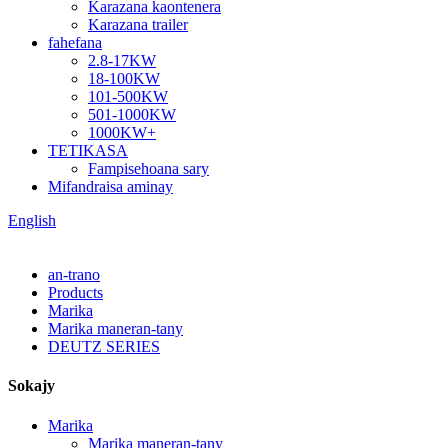
Karazana kaontenera
Karazana trailer
fahefana
2.8-17KW
18-100KW
101-500KW
501-1000KW
1000KW+
TETIKASA
Fampisehoana sary
Mifandraisa aminay
English
an-trano
Products
Marika
Marika maneran-tany
DEUTZ SERIES
Sokajy
Marika
Marika maneran-tany