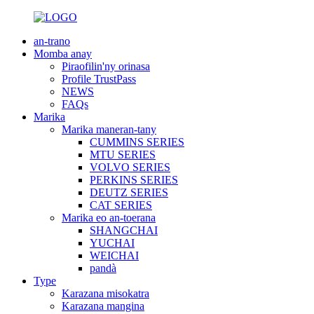
an-trano
Momba anay
Piraofilin'ny orinasa
Profile TrustPass
NEWS
FAQs
Marika
Marika maneran-tany
CUMMINS SERIES
MTU SERIES
VOLVO SERIES
PERKINS SERIES
DEUTZ SERIES
CAT SERIES
Marika eo an-toerana
SHANGCHAI
YUCHAI
WEICHAI
pandà
Type
Karazana misokatra
Karazana mangina