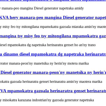
8KVA hery manara-peo mangina Diesel generator nape
mangina tsy misy feo tsy mitongilana mpamokatra ga
dinamo diesel mpamokatra dg napetraka herinaratra
iesel generator manara-peon'ny manetsika ny herin
VA mpamokatra gazoala herinaratra genset herinarat