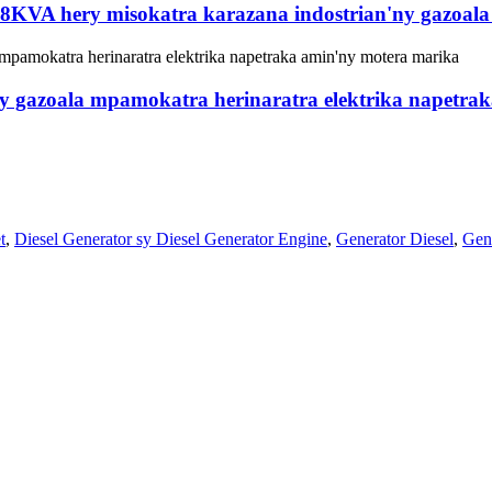
88KVA hery misokatra karazana indostrian'ny gazoala
 gazoala mpamokatra herinaratra elektrika napetra
t
,
Diesel Generator sy Diesel Generator Engine
,
Generator Diesel
,
Gene