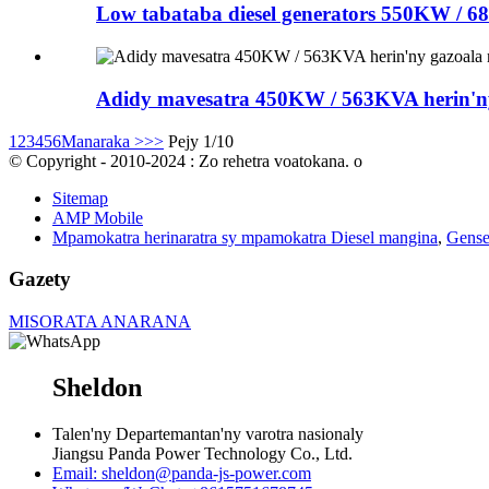
Low tabataba diesel generators 550KW / 6
Adidy mavesatra 450KW / 563KVA herin'ny
1
2
3
4
5
6
Manaraka >
>>
Pejy 1/10
© Copyright - 2010-2024 : Zo rehetra voatokana. o
Sitemap
AMP Mobile
Mpamokatra herinaratra sy mpamokatra Diesel mangina
,
Gense
Gazety
MISORATA ANARANA
Sheldon
Talen'ny Departemantan'ny varotra nasionaly
Jiangsu Panda Power Technology Co., Ltd.
Email: sheldon@panda-js-power.com