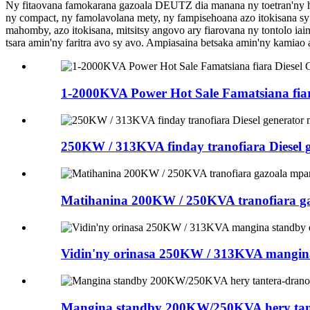
Ny fitaovana famokarana gazoala DEUTZ dia manana ny toetran'ny hab
ny compact, ny famolavolana mety, ny fampisehoana azo itokisana sy 
mahomby, azo itokisana, mitsitsy angovo ary fiarovana ny tontolo ia
tsara amin'ny faritra avo sy avo. Ampiasaina betsaka amin'ny kamiao 
1-2000KVA Power Hot Sale Famatsiana fiar
250KW / 313KVA finday tranofiara Diesel
Matihanina 200KW / 250KVA tranofiara g
Vidin'ny orinasa 250KW / 313KVA mangina 
Mangina standby 200KW/250KVA hery tant