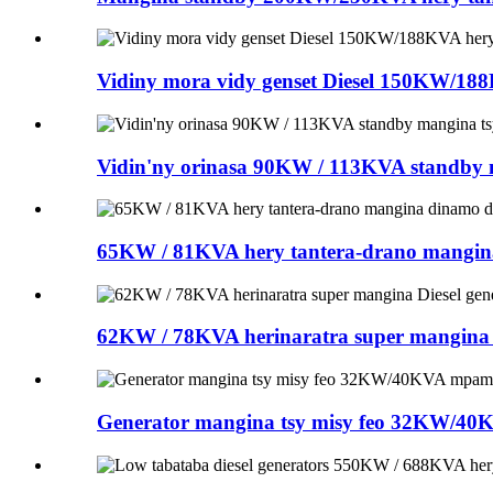
Vidiny mora vidy genset Diesel 150KW/18
Vidin'ny orinasa 90KW / 113KVA standby 
65KW / 81KVA hery tantera-drano mangina 
62KW / 78KVA herinaratra super mangina D
Generator mangina tsy misy feo 32KW/40K