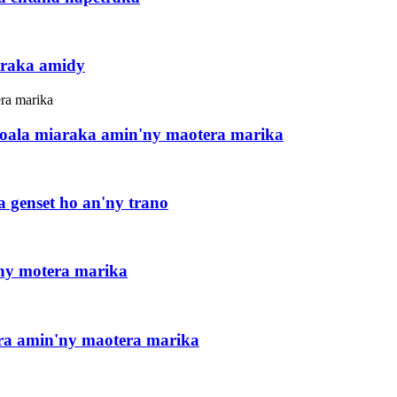
traka amidy
zoala miaraka amin'ny maotera marika
 genset ho an'ny trano
'ny motera marika
ra amin'ny maotera marika