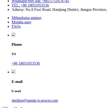
Whatsapp/WeChat: +8615751678745
TEL: +86 18051053536
Adiresy: No.9 Fuxi Road, Hanjiang District, Jiangsu Province,
Mifandraisa aminay
Momba anay
FAQs
Phone
Tel
+86 18051053536
E-mail
E-mail
sheldon@panda-js-power.com