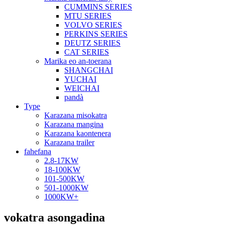
CUMMINS SERIES
MTU SERIES
VOLVO SERIES
PERKINS SERIES
DEUTZ SERIES
CAT SERIES
Marika eo an-toerana
SHANGCHAI
YUCHAI
WEICHAI
pandà
Type
Karazana misokatra
Karazana mangina
Karazana kaontenera
Karazana trailer
fahefana
2.8-17KW
18-100KW
101-500KW
501-1000KW
1000KW+
vokatra asongadina