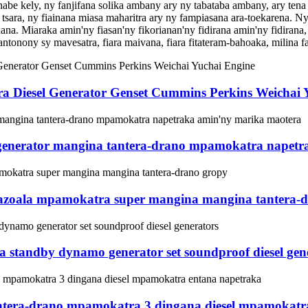
e kely, ny fanjifana solika ambany ary ny tabataba ambany, ary tena 
tsara, ny fiainana miasa maharitra ary ny fampiasana ara-toekarena. 
inana. Miaraka amin'ny fiasan'ny fikorianan'ny fidirana amin'ny fidir
antonony sy mavesatra, fiara maivana, fiara fitateram-bahoaka, milina 
a Diesel Generator Genset Cummins Perkins Weichai 
 generator mangina tantera-drano mpamokatra napetr
azoala mpamokatra super mangina mangina tantera-
standby dynamo generator set soundproof diesel gen
era-drano mpamokatra 3 dingana diesel mpamokatra