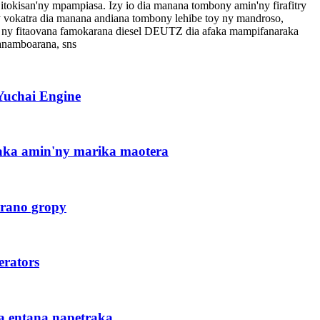
itokisan'ny mpampiasa. Izy io dia manana tombony amin'ny firafitry
Ny vokatra dia manana andiana tombony lehibe toy ny mandroso,
ana, ny fitaovana famokarana diesel DEUTZ dia afaka mampifanaraka
fanamboarana, sns
Yuchai Engine
aka amin'ny marika maotera
drano gropy
erators
 entana napetraka